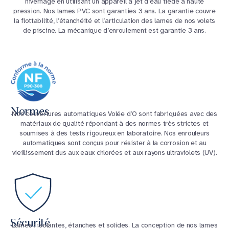
hivernage en utilisant un appareil à jet d’eau tiède à haute
pression. Nos lames PVC sont garanties 3 ans. La garantie couvre
la flottabilité, l’étanchéité et l’articulation des lames de nos volets
de piscine. La mécanique d’enroulement est garantie 3 ans.
Normes
Nos couvertures automatiques Volée d’O sont fabriquées avec des
matériaux de qualité répondant à des normes très strictes et
soumises à des tests rigoureux en laboratoire. Nos enrouleurs
automatiques sont conçus pour résister à la corrosion et au
vieillissement dus aux eaux chlorées et aux rayons ultraviolets (UV).
Sécurité
Lames : isolantes, étanches et solides. La conception de nos lames