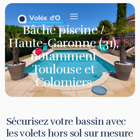
contenu
principal
Bâche piscine /
Haute-Garonne (31),
notamment
Toulouse et
Colomiers
Sécurisez votre bassin avec
les volets hors sol sur mesure