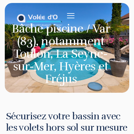
contenu
principal
Bâche piscine / Var
(83), notamment
Toulon, La Seyne-
sur-Mer, Hyères et
Fréjus
Sécurisez votre bassin avec
les volets hors sol sur mesure