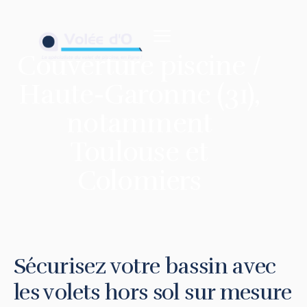
contenu
principal
Couverture piscine /
Haute-Garonne (31),
notamment
Toulouse et
Colomiers
Sécurisez votre bassin avec
les volets hors sol sur mesure