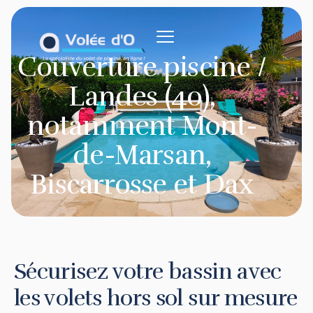
contenu
principal
Couverture piscine /
Landes (40),
notamment Mont-
de-Marsan,
Biscarrosse et Dax
Sécurisez votre bassin avec
les volets hors sol sur mesure