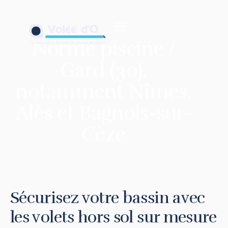
contenu
principal
Norme piscine /
Gard (30),
notamment Nîmes,
Alès et Bagnols-sur-
Cèze
Sécurisez votre bassin avec
les volets hors sol sur mesure