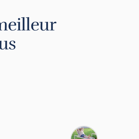
meilleur
lus