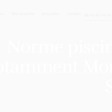
us
Nos produits
Actualités
Contact
06 42 05 44 39
Norme piscine
otamment Montp