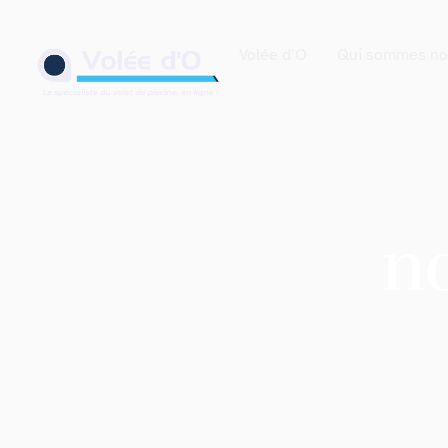
contenu
principal
Volée d’O
Qui sommes no
n