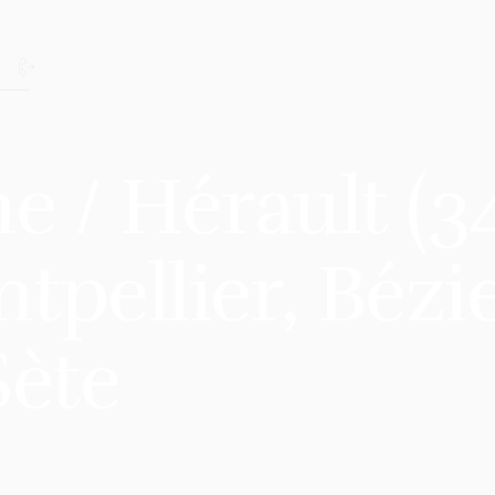
 / Hérault (34
ellier, Bézie
Sète