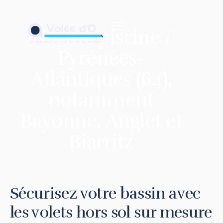
contenu
principal
Norme piscine /
Pyrénées-
Atlantiques (64),
notamment
Bayonne, Anglet et
Biarritz
Sécurisez votre bassin avec
les volets hors sol sur mesure