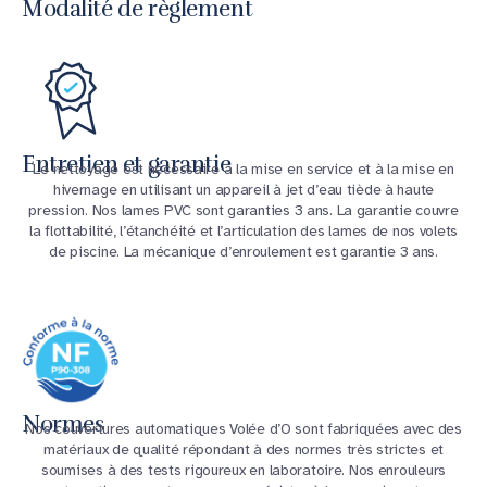
Modalité de règlement
Entretien et garantie
Le nettoyage est nécessaire à la mise en service et à la mise en
hivernage en utilisant un appareil à jet d’eau tiède à haute
pression. Nos lames PVC sont garanties 3 ans. La garantie couvre
la flottabilité, l’étanchéité et l’articulation des lames de nos volets
de piscine. La mécanique d’enroulement est garantie 3 ans.
Normes
Nos couvertures automatiques Volée d’O sont fabriquées avec des
matériaux de qualité répondant à des normes très strictes et
soumises à des tests rigoureux en laboratoire. Nos enrouleurs