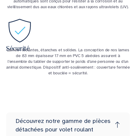
automatiques sont conçus pour résister à la corrosion et au
vieillissement dus aux eaux chlorées et aux rayons ultraviolets (UV).
Sécurité
Lames : isolantes, étanches et solides. La conception de nos lames
de 83 mm épaisseur 17 mm en PVC 5 alvéoles assurent à
l’ensemble du tablier de supporter le poids d’une personne ou d’un
animal domestique. Dispositif anti-soulèvement : couverture fermée
et bouclée = sécurité.
Découvrez notre gamme de pièces
détachées pour volet roulant