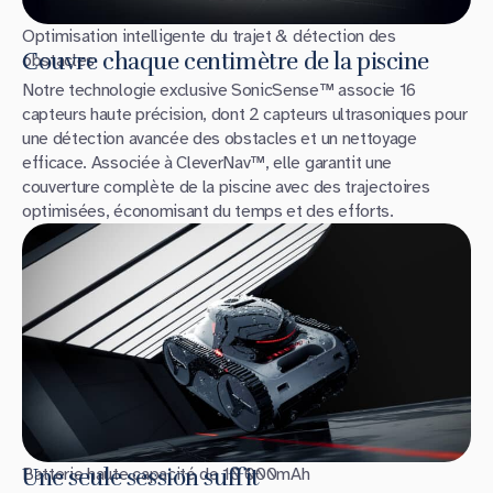
Optimisation intelligente du trajet & détection des
Couvre chaque centimètre de la piscine
obstacles
Notre technologie exclusive SonicSense™ associe 16
capteurs haute précision, dont 2 capteurs ultrasoniques pour
une détection avancée des obstacles et un nettoyage
efficace. Associée à CleverNav™, elle garantit une
couverture complète de la piscine avec des trajectoires
optimisées, économisant du temps et des efforts.
Batterie haute capacité de 10 000mAh
Une seule session suffit