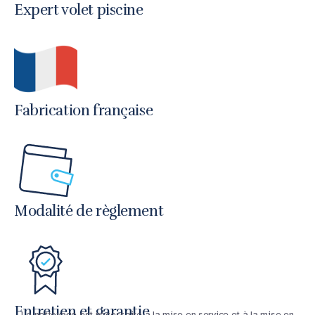
Expert volet piscine
Fabrication française
Modalité de règlement
Entretien et garantie
Le nettoyage est nécessaire à la mise en service et à la mise en