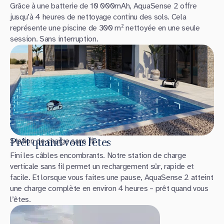
Grâce à une batterie de 10 000mAh, AquaSense 2 offre
jusqu’à 4 heures de nettoyage continu des sols. Cela
représente une piscine de 300 m² nettoyée en une seule
session. Sans interruption.
Station de charge sans fil
Prêt quand vous l’êtes
Fini les câbles encombrants. Notre station de charge
verticale sans fil permet un rechargement sûr, rapide et
facile. Et lorsque vous faites une pause, AquaSense 2 atteint
une charge complète en environ 4 heures – prêt quand vous
l’êtes.