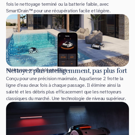
fois le nettoyage terminé ou la batterie faible, avec
SmartDrain™ pour une récupération facile et légère.
Nettoyage en double passage
Nettoyez plus intelligemment, pas plus fort
Conçu pour une précision maximale, AquaSense 2 frotte la
ligne d’eau deux fois à chaque passage. Il élimine ainsi la
saleté et les débris plus efficacement que les nettoyeurs
classiques du marché. Une technologie de niveau supérieur.