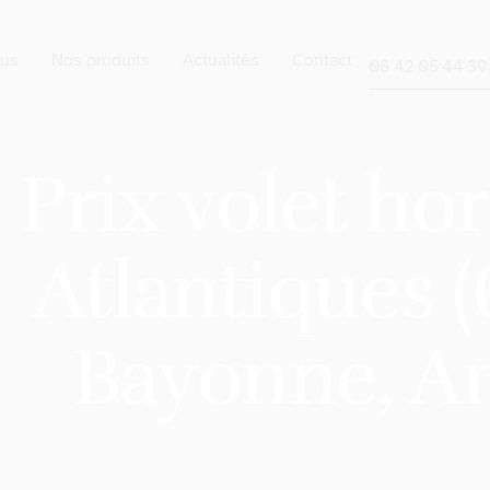
us
Nos produits
Actualités
Contact
06 42 05 44 39
Prix volet hor
Atlantiques 
Bayonne, Ang