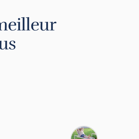
meilleur
lus