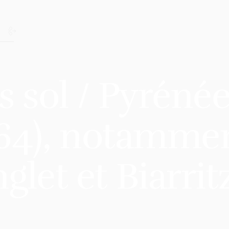
s sol / Pyréné
(64), notamme
let et Biarrit