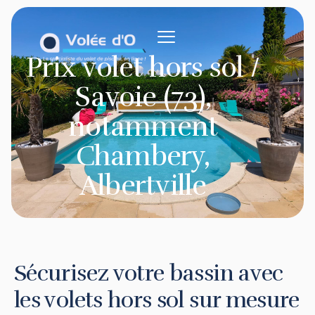
contenu
principal
Prix volet hors sol /
Savoie (73),
notamment
Chambery,
Albertville
Sécurisez votre bassin avec
les volets hors sol sur mesure