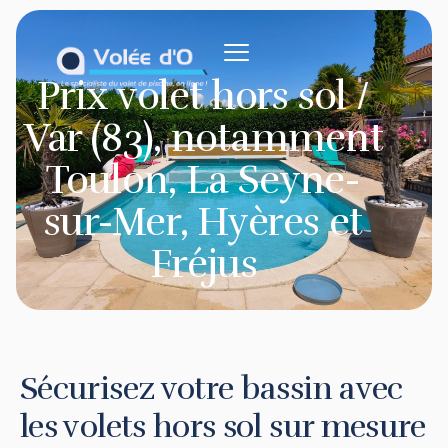
contenu
principal
Prix volet hors sol /
Var (83), notamment
Toulon, La Seyne-
sur-Mer, Hyères et
Fréjus
Sécurisez votre bassin avec
les volets hors sol sur mesure