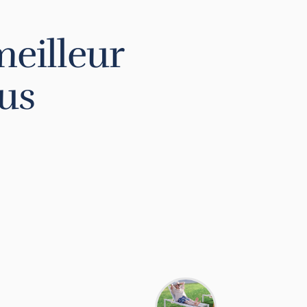
meilleur
lus