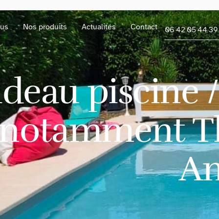
us
Nos produits
Actualités
Contact
06 42 05 44 39
ideau piscine /
notamment Th
An