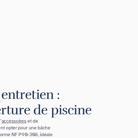
entretien :
rture de piscine
’
accessoires
et de
ent opter pour une bâche
 norme NF P90-308, idéale