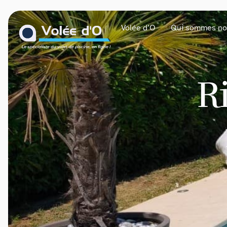
contenu
principal
Volée d’O
Qui sommes no
R