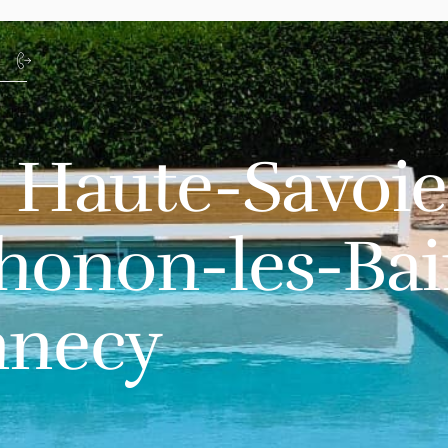
 Haute-Savoie 
onon-les-Bai
necy