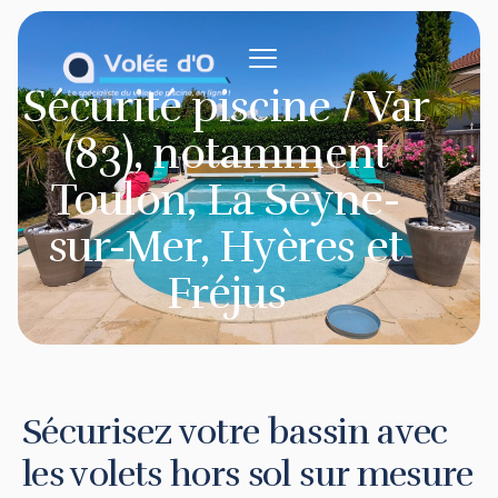
contenu
principal
Sécurité piscine / Var
(83), notamment
Toulon, La Seyne-
sur-Mer, Hyères et
Fréjus
Sécurisez votre bassin avec
les volets hors sol sur mesure