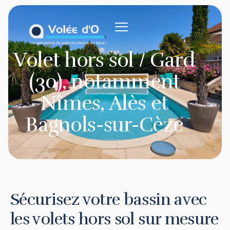
contenu
principal
Volet hors sol / Gard
(30), notamment
Nîmes, Alès et
Bagnols-sur-Cèze
Sécurisez votre bassin avec
les volets hors sol sur mesure